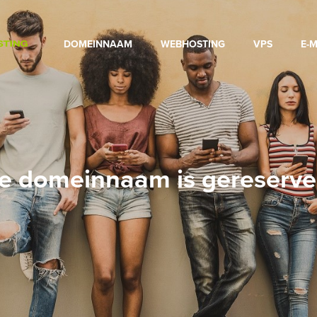
DOMEINNAAM
WEBHOSTING
VPS
E-M
e domeinnaam is gereserve